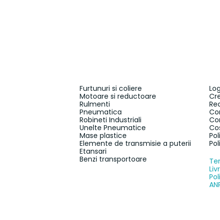
Furtunuri si coliere
Log
Motoare si reductoare
Cr
Rulmenti
Re
Pneumatica
Co
Robineti Industriali
Co
Unelte Pneumatice
Co
Mase plastice
Pol
Elemente de transmisie a puterii
Pol
Etansari
Benzi transportoare
Ter
Liv
Pol
AN