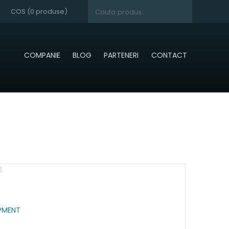
COS (
0
produse)
COMPANIE
BLOG
PARTENERI
CONTACT
PMENT