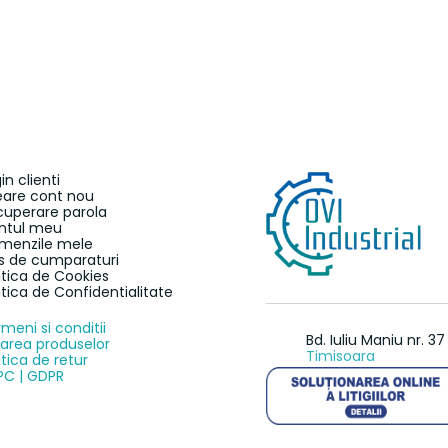
in clienti
eare cont nou
cuperare parola
ntul meu
menzile mele
s de cumparaturi
itica de Cookies
itica de Confidentialitate
meni si conditii
Bd. Iuliu Maniu nr. 37
rarea produselor
Timisoara
itica de retur
PC | GDPR