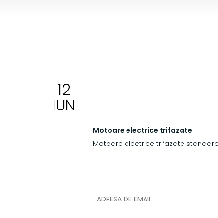
12
BLOG
IUN
OVI INDUSTRIAL
Motoare electrice trifazate
Motoare electrice trifazate standar
NEWSLETTER